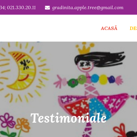
34; 021.330.20.11
gradinita.apple.tree@gmail.com
ACASĂ
DE
Testimoniale