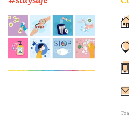
#staysafe
C
Toa